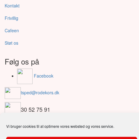
Kontakt
Frivillig
Cafeen
Støt os
Følg os på
Facebook
tsped@rodekors.dk
30 52 75 91
Røde Kors Cafeen
Vi bruger cookies til at optimere vores websted og vores service.
Østergade 22
6950 Ringkøbing